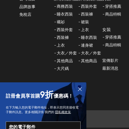
商務西裝
西裝外套
穿搭推薦
品牌故事
睡衣西裝
西裝褲
商品特輯
免稅店
襯衫
裙裝
女裝
西裝外套
上衣
穿搭推薦
西裝褲
睡衣西裝
商品特輯
上衣
連身裙
大衣／外套
大衣／外套
宣傳影片
其他商品
其他商品
最新消息
大尺碼
9折
註冊會員享首購
優惠碼！
在下方輸入您的電子郵件地址，即表示您同意接收電
子郵件訊息。更多相關詳情 我們的
隱私權政策
.
您的電子郵件