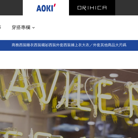
事
穿搭專欄
商務西裝
睡衣西裝
襯衫
西裝外套
西裝褲
上衣
大衣／外套
其他商品
大尺碼