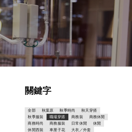
關鍵字
全部
秋葉原
秋季時尚
秋天穿搭
秋季服裝
職場穿搭
商務裝
商務休閒
商務時尚
商務服裝
日常休閒
休閒
休閒西裝
車厘子花
大衣／外套