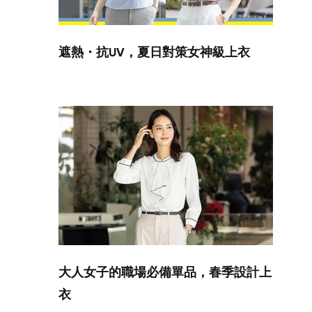
遮熱・抗UV，夏日對策女神級上衣
大人女子的職場必備單品，春季設計上
衣