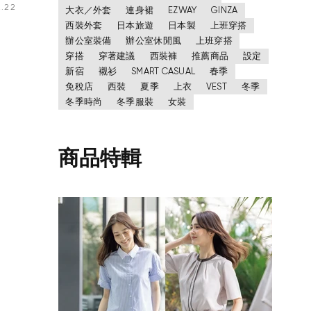
2.22
大衣／外套
連身裙
EZWAY
GINZA
西裝外套
日本旅遊
日本製
上班穿搭
辦公室裝備
辦公室休閒風
上班穿搭
穿搭
穿著建議
西裝褲
推薦商品
設定
新宿
襯衫
SMART CASUAL
春季
免稅店
西裝
夏季
上衣
VEST
冬季
冬季時尚
冬季服裝
女裝
商品特輯