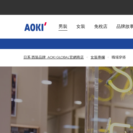
男裝
女裝
免稅店
品牌故
日系 西裝品牌 AOKI GLOBAL官網商店
<
女裝專欄
<
職場穿搭