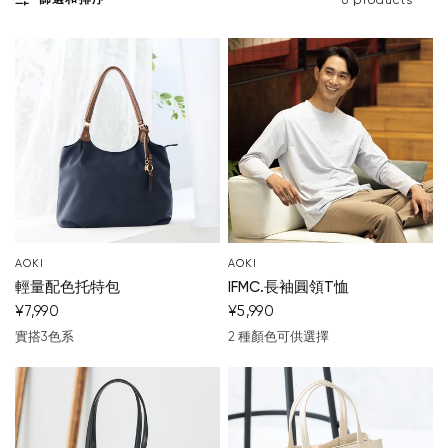
篩選和排序
6 products
AOKI
AOKI
輕量配色托特包
IFMC.長袖圓領T恤
¥7,990
¥5,990
實搭3色系
2 種顏色可供選擇
深藍
米色
淺灰色
淺灰色
黑