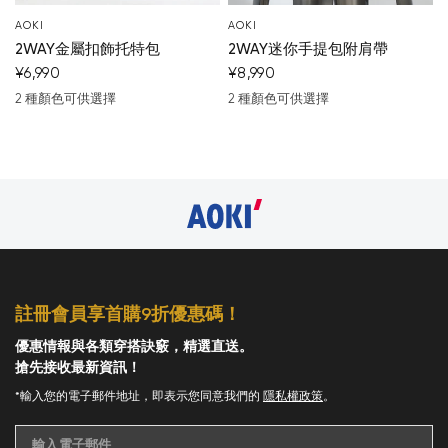
AOKI
AOKI
您的購物車目前是空的。
2WAY金屬扣飾托特包
2WAY迷你手提包附肩帶
¥6,990
¥8,990
開始購物
2 種顏色可供選擇
2 種顏色可供選擇
黑
米白色
米白色
黑
註冊會員享首購9折優惠碼！
優惠情報與各類穿搭訣竅，精選直送。
搶先接收最新資訊！
*輸入您的電子郵件地址，即表示您同意我們的
隱私權政策
。
輸入電子郵件