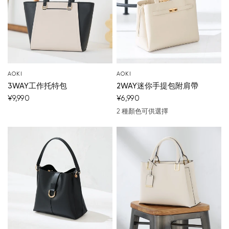
AOKI
AOKI
3WAY工作托特包
2WAY迷你手提包附肩帶
¥9,990
¥6,990
2 種顏色可供選擇
米色
黑