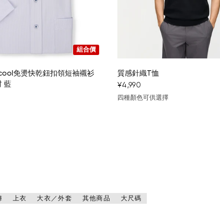
組合價
Aircool免燙快乾鈕扣領短袖襯衫
質感針織T恤
 藍
¥4,990
四種顏色可供選擇
黑
淺灰色
卡其色
駝色
褲
上衣
大衣／外套
其他商品
大尺碼