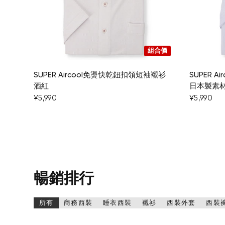
組合價
SUPER Aircool免燙快乾鈕扣領短袖襯衫
SUPER 
酒紅
日本製素材
¥5,990
¥5,990
暢銷排行
所有
商務西裝
睡衣西裝
襯衫
西裝外套
西裝