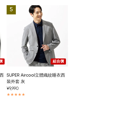
價
組合價
衣西
SUPER Aircool立體織紋睡衣西
裝外套 灰
¥9,990