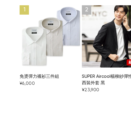
免燙彈力襯衫三件組
SUPER Aircool楊柳紗
西裝外套 黑
¥6,000
¥23,900