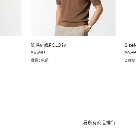
您的購物車目前是空的。
開始購物
質感針織POLO衫
Siz
¥4,990
¥6,9
實搭3色系
2 種
棕色
黑
灰色
深藍
看所有商品排行