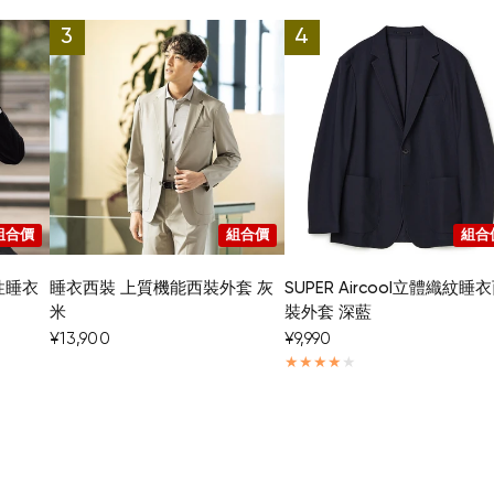
組合價
組合價
組合
彈性睡衣
睡衣西裝 上質機能西裝外套 灰
SUPER Aircool立體織紋睡
米
裝外套 深藍
¥13,900
¥9,990