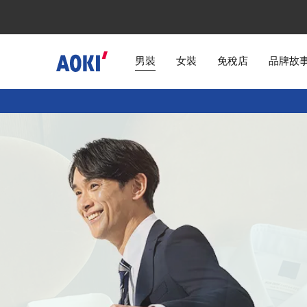
男裝
女裝
免稅店
品牌故