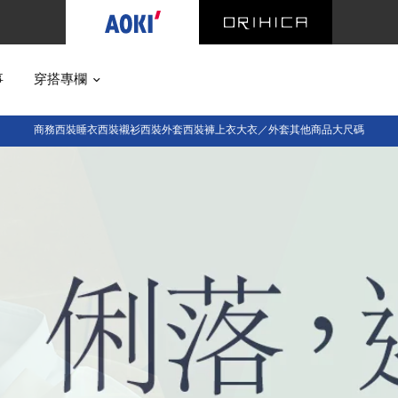
事
穿搭專欄
商務西裝
睡衣西裝
襯衫
西裝外套
西裝褲
上衣
大衣／外套
其他商品
大尺碼