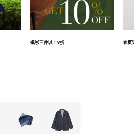
襯衫三件以上9折
春夏