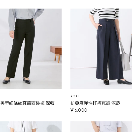
AOKI
彈力美型細條紋直筒西裝褲 深藍
仿亞麻彈性打褶寬褲 深藍
¥16,000