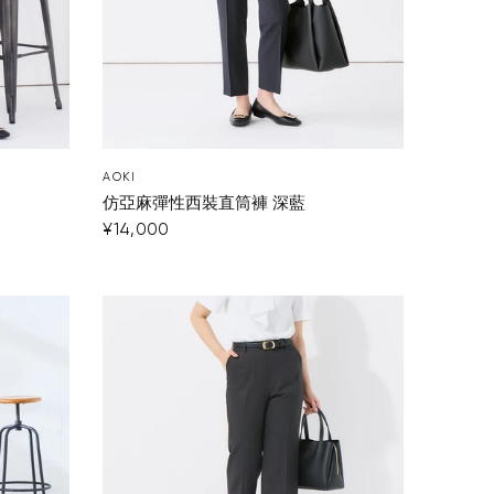
您的購物車目前是空的。
開始購物
AOKI
仿亞麻彈性西裝直筒褲 深藍
¥14,000