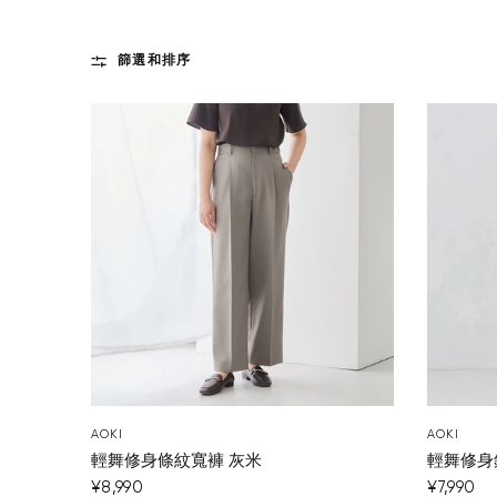
篩選和排序
AOKI
AOKI
輕舞修身條紋寬褲 灰米
輕舞修身
¥8,990
¥7,990