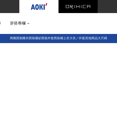
事
穿搭專欄
商務西裝
睡衣西裝
襯衫
西裝外套
西裝褲
上衣
大衣／外套
其他商品
大尺碼