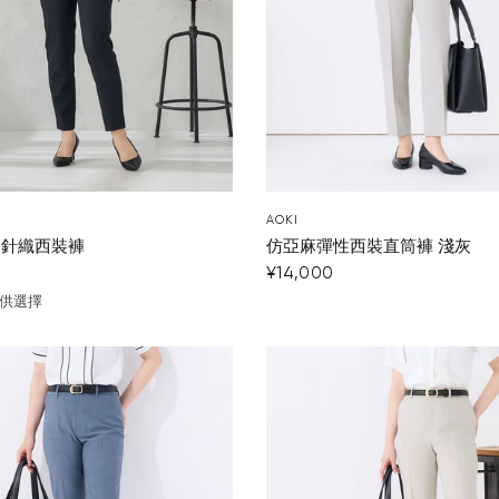
AOKI
 針織西裝褲
仿亞麻彈性西裝直筒褲 淺灰
¥14,000
可供選擇