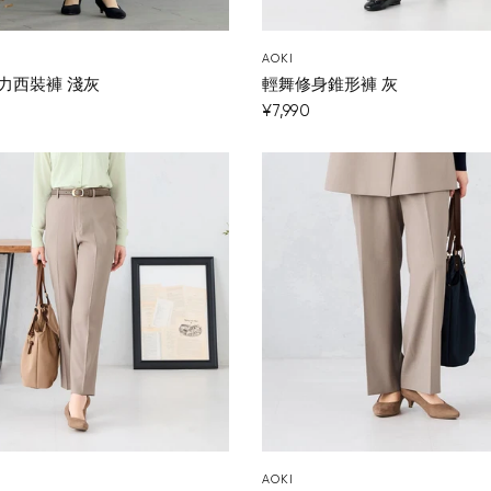
AOKI
力西裝褲 淺灰
輕舞修身錐形褲 灰
¥7,990
AOKI