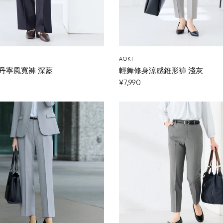
AOKI
丹寧風寬褲 深藍
輕舞修身涼感錐形褲 淺灰
¥7,990