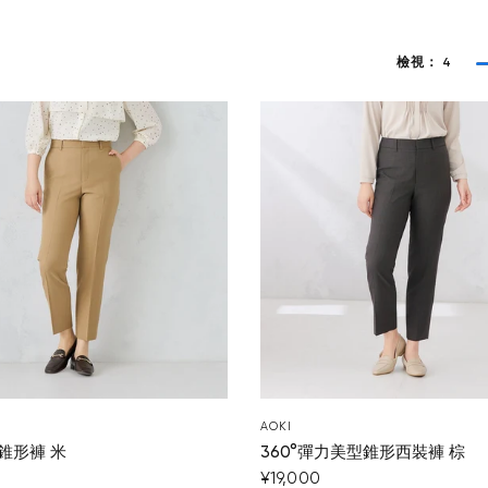
檢視：
4
AOKI
錐形褲 米
360°彈力美型錐形西裝褲 棕
¥19,000