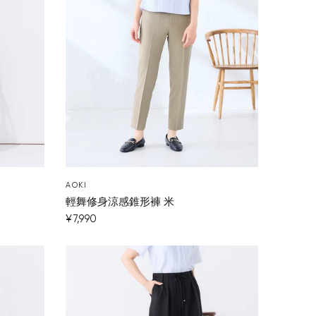
AOKI
輕舞修身涼感錐形褲 米
¥7,990