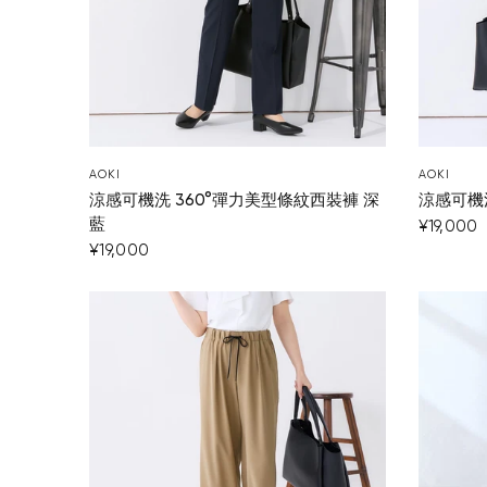
AOKI
AOKI
涼感可機洗 360°彈力美型條紋西裝褲 深
涼感可機洗
藍
¥19,000
¥19,000