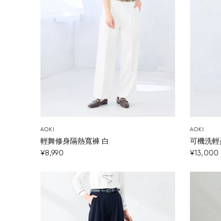
AOKI
AOKI
輕舞修身隔熱寬褲 白
可機洗輕
¥8,990
¥13,000