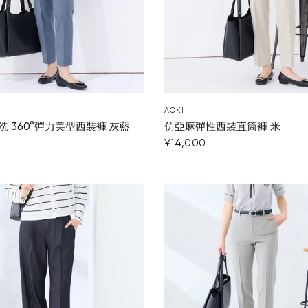
AOKI
 360°彈力美型西裝褲 灰藍
仿亞麻彈性西裝直筒褲 米
¥14,000