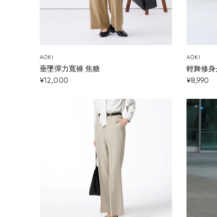
AOKI
AOKI
垂墜彈力寬褲 焦糖
輕舞修身
¥12,000
¥8,990