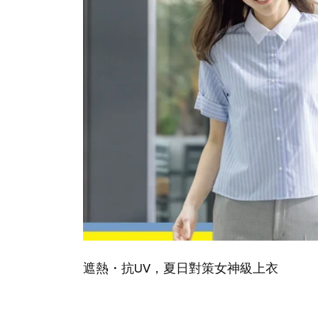
遮熱・抗UV，夏日對策女神級上衣