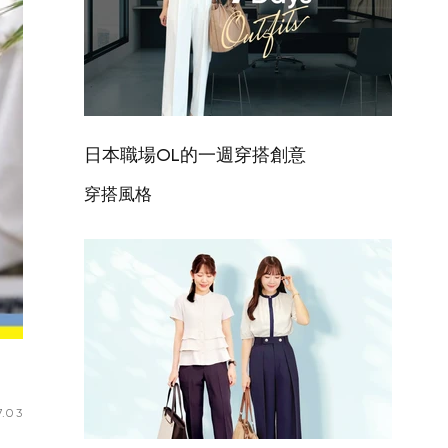
日本職場OL的一週穿搭創意
穿搭風格
.03