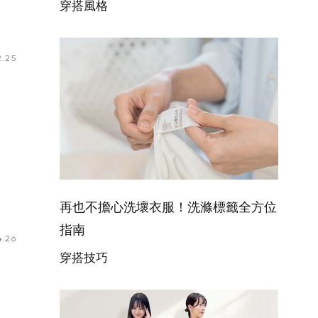
穿搭風格
開始購物
2.25
再也不擔心洗壞衣服！洗滌標籤全方位
指南
.26
穿搭技巧