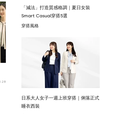
「減法」打造質感格調｜夏日女裝
Smart Casual穿搭5選
穿搭風格
1.28
日系大人女子一週上班穿搭｜俐落正式
睡衣西裝
您的購物車目前是空的。