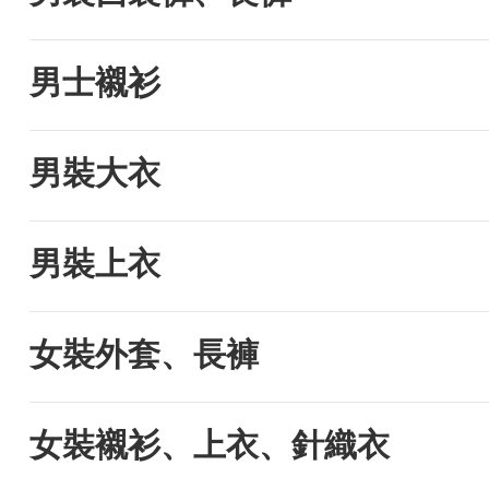
男士襯衫
男裝大衣
男裝上衣
女裝外套、長褲
女裝襯衫、上衣、針織衣