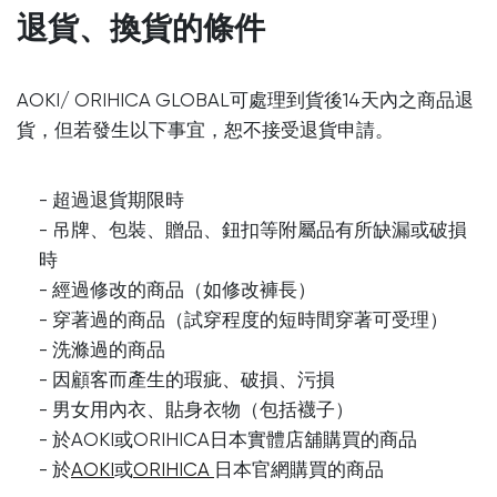
退貨、換貨的條件
AOKI/ ORIHICA GLOBAL可處理到貨後14天內之商品退
貨，但若發生以下事宜，恕不接受退貨申請。
- 超過退貨期限時
- 吊牌、包裝、贈品、鈕扣等附屬品有所缺漏或破損
時
- 經過修改的商品（如修改褲長）
- 穿著過的商品（試穿程度的短時間穿著可受理）
- 洗滌過的商品
- 因顧客而產生的瑕疵、破損、污損
- 男女用內衣、貼身衣物（包括襪子）
- 於AOKI或ORIHICA日本實體店舖購買的商品
- 於
AOKI
或
ORIHICA
日本官網購買的商品