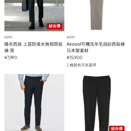
組合價
AOKI
AOKI
睡衣西裝 上質防潑水無褶西裝
Aircool可機洗羊毛混紡西裝褲
褲 黑
日本製素材
¥7,990
¥15,900
2 種顏色可供選擇
米色
中灰
您的購物車目前是空的。
開始購物
組合價