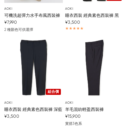
AOKI
AOKI
可機洗超彈力水手布風西裝褲
睡衣西裝 經典素色西裝褲 黑
¥7,990
¥3,500
2 種顏色可供選擇
深藍
米色
組合價
AOKI
AOKI
睡衣西裝 經典素色西裝褲 深藍
羊毛混紡輕盈西裝褲
¥3,500
¥15,900
實搭3色系
深藍
黑
灰色