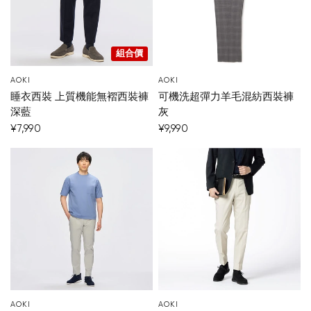
組合價
AOKI
AOKI
睡衣西裝 上質機能無褶西裝褲
可機洗超彈力羊毛混紡西裝褲
深藍
灰
¥7,990
¥9,990
AOKI
AOKI