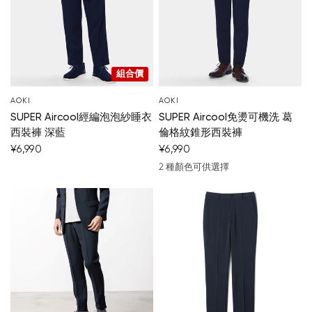
組合價
AOKI
AOKI
SUPER Aircool經編泡泡紗睡衣
SUPER Aircool免燙可機洗 葛
西裝褲 深藍
倫格紋錐形西裝褲
¥6,990
¥6,990
2 種顏色可供選擇
深藍
中灰