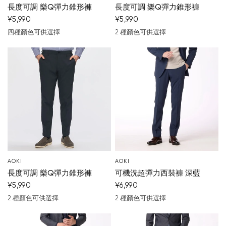
長度可調 樂Q彈力錐形褲
長度可調 樂Q彈力錐形褲
¥5,990
¥5,990
四種顏色可供選擇
2 種顏色可供選擇
淺灰色
棕色
藍
卡其色
米白色
米色
AOKI
AOKI
長度可調 樂Q彈力錐形褲
可機洗超彈力西裝褲 深藍
¥5,990
¥6,990
2 種顏色可供選擇
2 種顏色可供選擇
深藍
灰
深藍
中灰