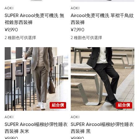
AOKI
AOKI
SUPER Aircool免燙可機洗 無
Aircool免燙可機洗 單褶千鳥紋
褶錐形西裝褲
西裝褲
¥9,990
¥7,990
2 種顏色可供選擇
2 種顏色可供選擇
深藍
濃灰
深藍
濃灰
組合價
組合價
AOKI
AOKI
SUPER Aircool楊柳紗彈性睡衣
SUPER Aircool楊柳紗彈性睡衣
西裝褲 灰米
西裝褲 黑
¥9,990
¥9,990