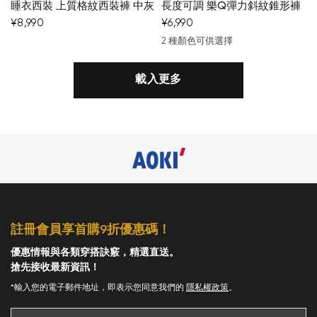
睡衣西裝 上質格紋西裝褲 中灰
長度可調 樂Q彈力斜紋錐形褲
¥8,990
¥6,990
2 種顏色可供選擇
深藍
卡其色
載入更多
註冊會員享首購9折優惠碼！
優惠情報與各類穿搭訣竅，精選直送。
搶先接收最新資訊！
*輸入您的電子郵件地址，即表示您同意我們的
隱私權政策
。