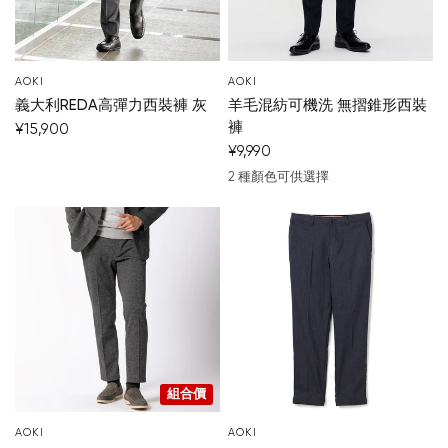
AOKI
AOKI
義大利REDA高彈力西裝褲 灰
羊毛混紡可機洗 無摺錐形西裝
褲
¥15,900
¥9,990
2 種顏色可供選擇
深藍
中灰
組合價
AOKI
AOKI