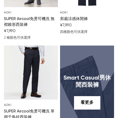
AOKI
AOKI
SUPER Aircool免燙可機洗 無
剪裁涼感休閒褲
褶錐形西裝褲
¥7,990
¥7,990
四種顏色可供選擇
深藍
米色
淺藍
淺灰色
2 種顏色可供選擇
深藍
濃灰
Smart Casual男休
閒西裝褲
看更多
AOKI
SUPER Aircool免燙可機洗 單
褶千鳥紋西裝褲