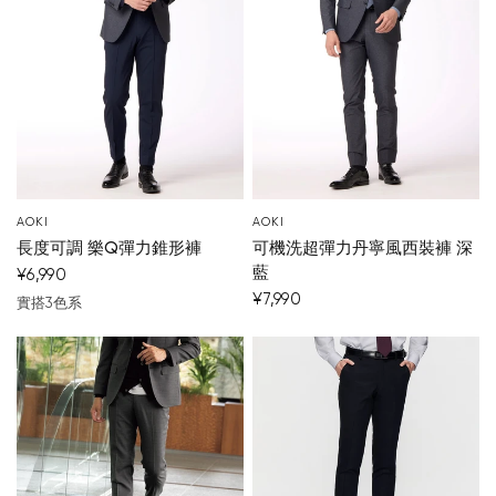
AOKI
AOKI
長度可調 樂Q彈力錐形褲
可機洗超彈力丹寧風西裝褲 深
藍
¥6,990
¥7,990
實搭3色系
深藍
黑
中灰