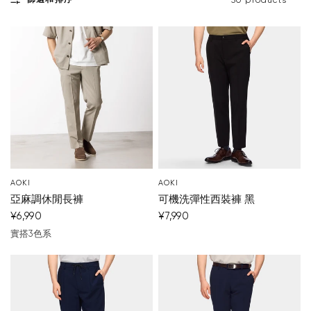
篩選和排序
50 products
AOKI
AOKI
亞麻調休閒長褲
可機洗彈性西裝褲 黑
¥6,990
¥7,990
實搭3色系
濃灰
米色
棕色