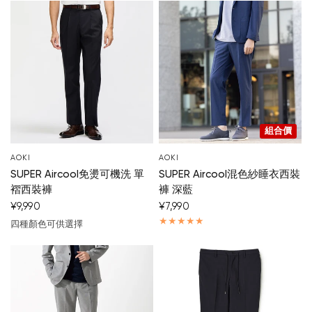
組合價
AOKI
AOKI
SUPER Aircool免燙可機洗 單
SUPER Aircool混色紗睡衣西裝
褶西裝褲
褲 深藍
¥9,990
¥7,990
四種顏色可供選擇
深藍
黑
濃灰
中灰