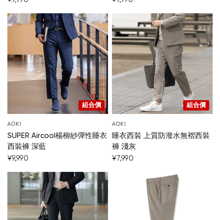
組合價
組合價
AOKI
AOKI
SUPER Aircool楊柳紗彈性睡衣
睡衣西裝 上質防潑水無褶西裝
西裝褲 深藍
褲 淺灰
¥9,990
¥7,990