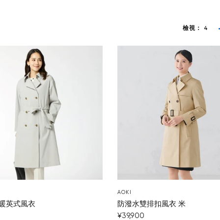
檢視：
4
AOKI
暖英式風衣
防潑水雙排扣風衣 米
¥39,900