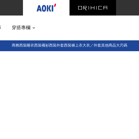
事
穿搭專欄
商務西裝
睡衣西裝
襯衫
西裝外套
西裝褲
上衣
大衣／外套
其他商品
大尺碼