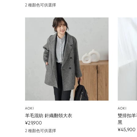
2 種顏色可供選擇
深藍
米色
AOKI
AOKI
羊毛混紡 針織翻領大衣
雙排扣羊
黑
¥29,900
¥45,900
2 種顏色可供選擇
白/黑
米白色