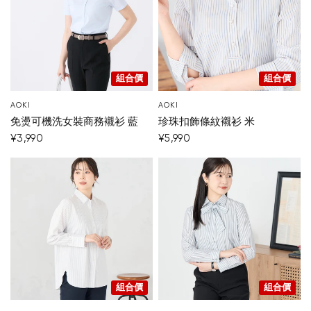
組合價
組合價
AOKI
AOKI
您的購物車目前是空的。
免燙可機洗女裝商務襯衫 藍
珍珠扣飾條紋襯衫 米
¥3,990
¥5,990
開始購物
組合價
組合價