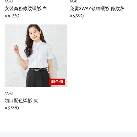
AOKI
AOKI
女裝商務條紋襯衫 白
免燙2WAY領結襯衫 條紋灰
¥4,990
¥5,990
組合價
AOKI
領口配色襯衫 灰
¥3,990