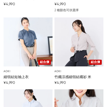
¥4,990
¥4,990
2 種顏色可供選擇
深藍
棕色
組合價
組合價
AOKI
AOKI
細領結短袖上衣
竹纖涼感細領結襯衫 米
¥4,990
¥4,990