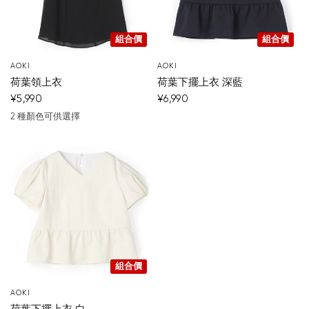
組合價
組合價
AOKI
AOKI
荷葉領上衣
荷葉下擺上衣 深藍
¥5,990
¥6,990
2 種顏色可供選擇
黑
米白色
組合價
AOKI