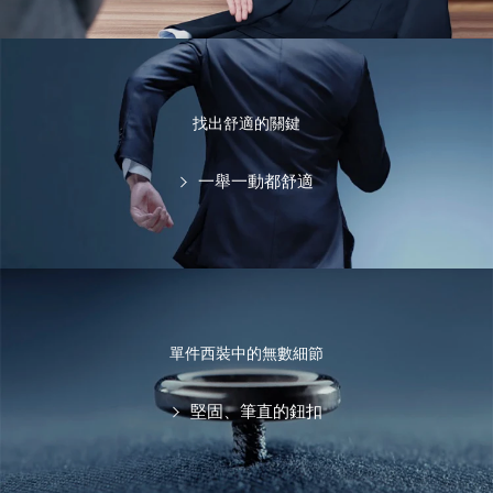
找出舒適的關鍵
一舉一動都舒適
單件西裝中的無數細節
堅固、筆直的鈕扣