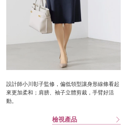
設計師小川彰子監修，偏低領型讓身形線條看起
來更加柔和；肩膀、袖子立體剪裁，手臂好活
動。
檢視產品