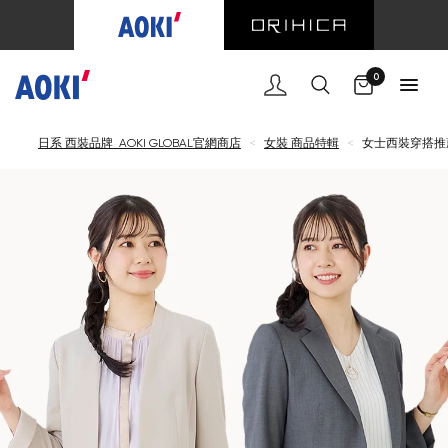
購
0
日系 西裝品牌 AOKI GLOBAL官網商店
<
女裝 商品特輯
<
女士西裝穿搭推