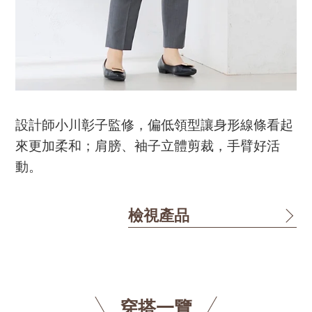
設計師小川彰子監修，偏低領型讓身形線條看起
來更加柔和；肩膀、袖子立體剪裁，手臂好活
動。
檢視產品
穿搭一覽