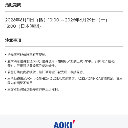
活動期間
2026年6月11日（四）10:00 ～2026年6月29日（一）
18:00（日本時間）
注意事項
折扣率可能依匯率有所變動。
夏末清倉優惠無法與部分優惠併用（如襯衫／女裝上衣3件9折、訂閱電子報9折
等）。詳細請見各優惠券使用條件。
若您訂購的商品缺貨，該訂單可能不被受理，敬請見諒。
本活動僅限於AOKI／ORIHICA GLOBAL官網商店。AOKI／ORIHICA實體店舖、日本
國內官網皆不適用。
主辦單位保留活動變更與終止之權利。