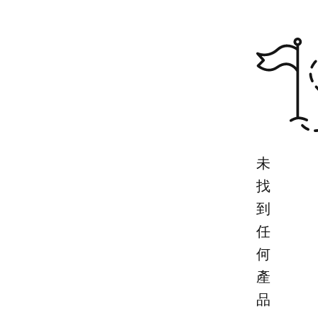
未
找
到
任
何
產
品