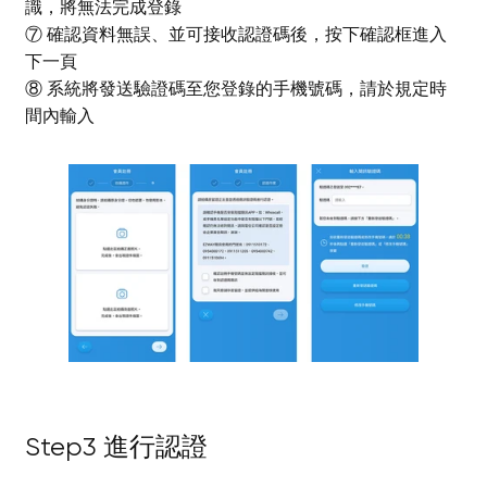
識，將無法完成登錄
⑦ 確認資料無誤、並可接收認證碼後，按下確認框進入
下一頁
⑧ 系統將發送驗證碼至您登錄的手機號碼，請於規定時
間內輸入
您的購物車
開始
Step3 進行認證