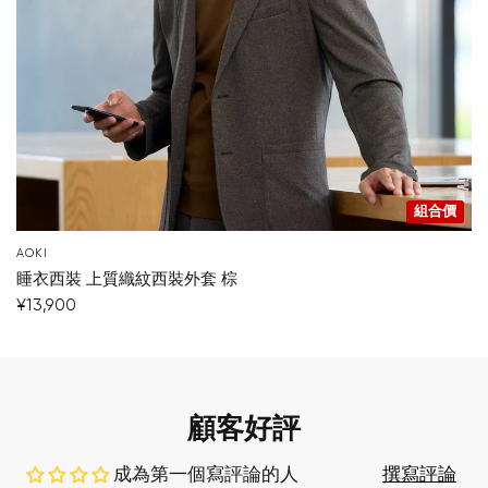
組合價
AOKI
睡衣西裝 上質織紋西裝外套 棕
¥13,900
顧客好評
成為第一個寫評論的人
撰寫評論