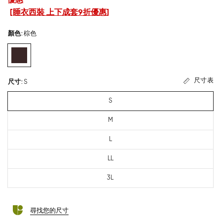
優惠
[
睡衣西裝 上下成套9折優惠
]
顏色
:
棕色
尺寸表
尺寸
:
S
S
M
L
LL
3L
尋找您的尺寸