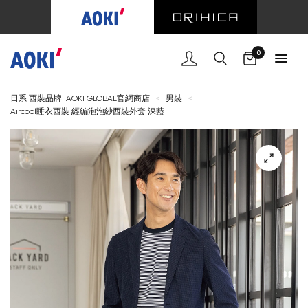
購物車
0
日系 西裝品牌 AOKI GLOBAL官網商店
<
男裝
<
Aircool睡衣西裝 經編泡泡紗西裝外套 深藍