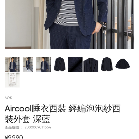
AOKI
Aircool睡衣西裝 經編泡泡紗西
裝外套 深藍
產品編號：
2000009011654
¥9,990