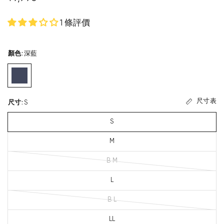
1 條評價
顏色
:
深藍
尺寸表
尺寸
:
S
S
M
B M
L
B L
LL