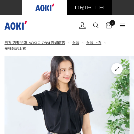
購物車
0
日系 西裝品牌 AOKI GLOBAL官網商店
<
女裝
<
女裝 上衣
<
短袖領結上衣