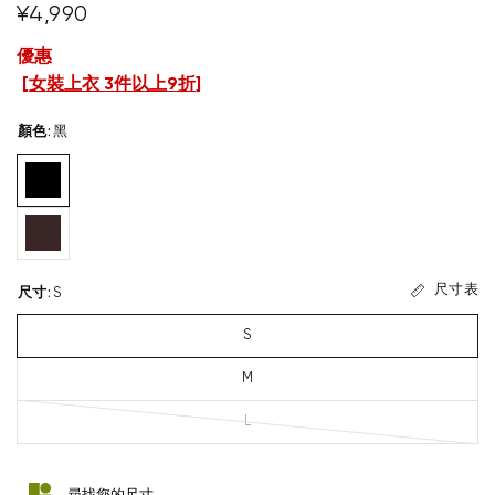
¥4,990
優惠
[
女裝上衣 3件以上9折
]
顏色
:
黑
尺寸表
尺寸
:
S
S
M
L
尋找您的尺寸