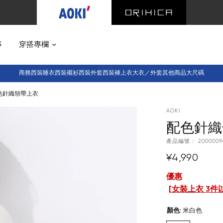
事
穿搭專欄
商務西裝
睡衣西裝
襯衫
西裝外套
西裝褲
上衣
大衣／外套
其他商品
大尺碼
色針織領帶上衣
AOKI
配色針織
產品編號：
2000009
¥4,990
優惠
[
女裝上衣 3件
顏色
:
米白色