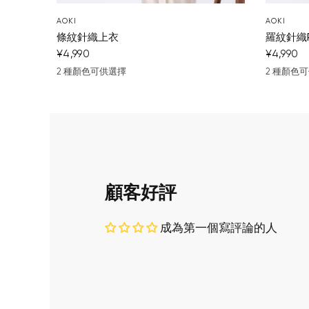
AOKI
AOKI
條紋針織上衣
羅紋針織
¥4,990
¥4,990
2 種顏色可供選擇
2 種顏色
黑
米白色
深藍
棕色
顧客好評
成為第一個寫評論的人