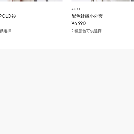
AOKI
POLO衫
配色針織小外套
¥4,990
可供選擇
2 種顏色可供選擇
深藍
米色