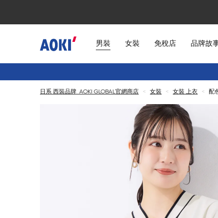
男裝
女裝
免稅店
品牌故
日系 西裝品牌 AOKI GLOBAL官網商店
<
女裝
<
女裝 上衣
<
配