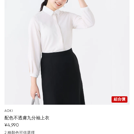
組合價
AOKI
配色不透膚九分袖上衣
¥4,990
2 種顏色可供選擇