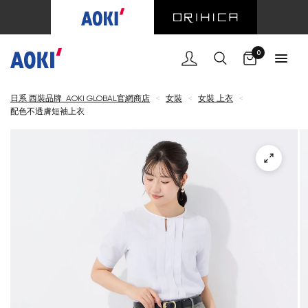
購物車
0
日系 西裝品牌 AOKI GLOBAL官網商店
<
女裝
<
女裝 上衣
<
配色不透膚短袖上衣