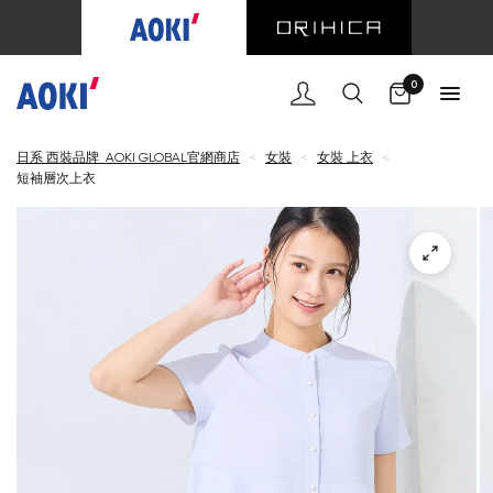
購物車
0
日系 西裝品牌 AOKI GLOBAL官網商店
<
女裝
<
女裝 上衣
<
短袖層次上衣