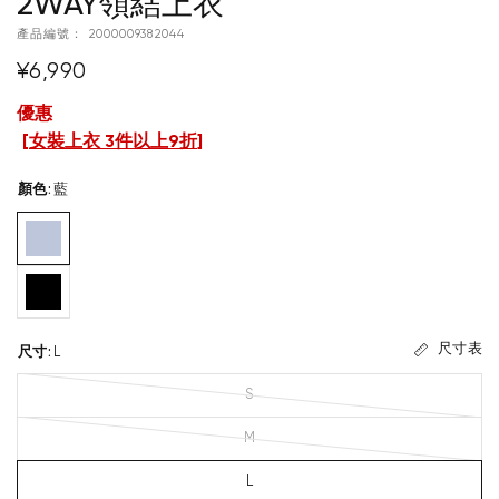
2WAY領結上衣
產品編號：
2000009382044
¥6,990
優惠
[
女裝上衣 3件以上9折
]
顏色
:
藍
尺寸表
尺寸
:
L
S
M
L