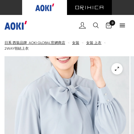
購物車
0
日系 西裝品牌 AOKI GLOBAL官網商店
<
女裝
<
女裝 上衣
<
2WAY領結上衣