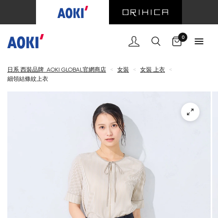
購物車
0
日系 西裝品牌 AOKI GLOBAL官網商店
<
女裝
<
女裝 上衣
<
細領結條紋上衣