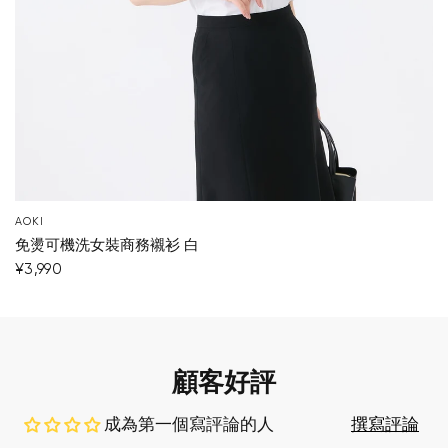
AOKI
免燙可機洗女裝商務襯衫 白
¥3,990
顧客好評
成為第一個寫評論的人
撰寫評論