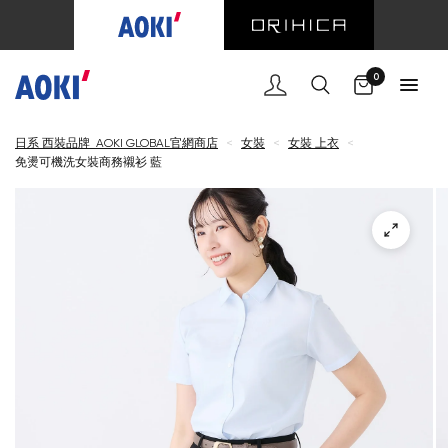
購物車
0
日系 西裝品牌 AOKI GLOBAL官網商店
<
女裝
<
女裝 上衣
<
免燙可機洗女裝商務襯衫 藍