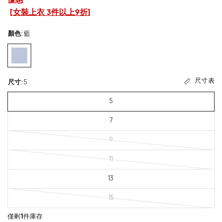
優惠
[
女裝上衣 3件以上9折
]
顏色
:
藍
尺寸表
尺寸
:
5
5
7
9
11
13
15
僅剩
1
件庫存