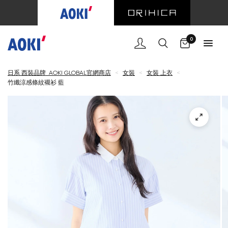
購物車
0
日系 西裝品牌 AOKI GLOBAL官網商店
<
女裝
<
女裝 上衣
<
竹纖涼感條紋襯衫 藍