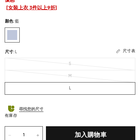
優惠
[
女裝上衣 3件以上9折
]
顏色
:
藍
尺寸表
尺寸
:
L
S
M
L
尋找您的尺寸
有庫存
加入購物車