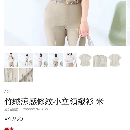
AOKI
竹纖涼感條紋小立領襯衫 米
產品編號：
2000009490329
¥4,990