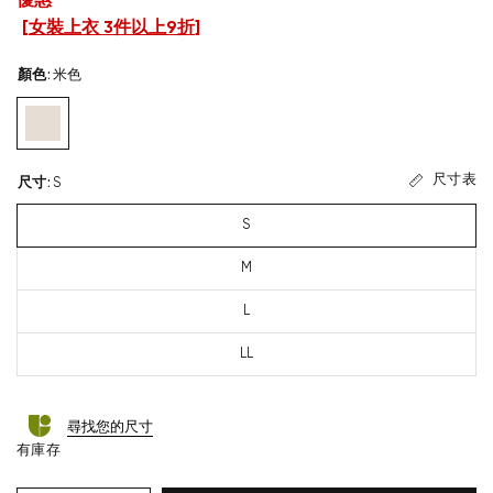
優惠
[
女裝上衣 3件以上9折
]
顏色
:
米色
尺寸表
尺寸
:
S
S
M
L
LL
尋找您的尺寸
有庫存