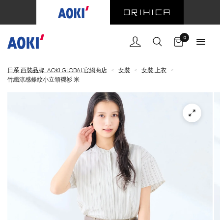
購物車
0
日系 西裝品牌 AOKI GLOBAL官網商店
<
女裝
<
女裝 上衣
<
竹纖涼感條紋小立領襯衫 米