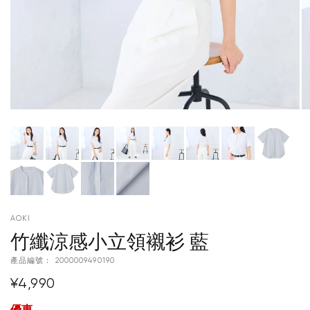
AOKI
竹纖涼感小立領襯衫 藍
產品編號：
2000009490190
¥4,990