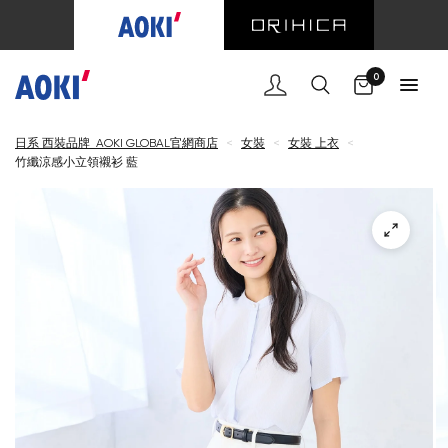
購物車
0
日系 西裝品牌 AOKI GLOBAL官網商店
<
女裝
<
女裝 上衣
<
竹纖涼感小立領襯衫 藍