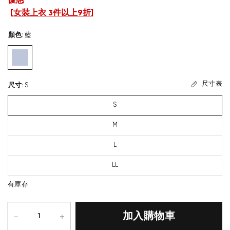
優惠
[
女裝上衣 3件以上9折
]
顏色
:
藍
尺寸表
尺寸
:
S
S
M
L
LL
有庫存
加入購物車