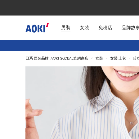
男裝
女裝
免稅店
品牌故
日系 西裝品牌 AOKI GLOBAL官網商店
<
女裝
<
女裝 上衣
<
珍