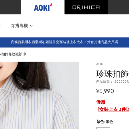
事
穿搭專欄
商務西裝
睡衣西裝
襯衫
西裝外套
西裝褲
上衣
大衣／外套
其他商品
大尺碼
珠扣飾條紋襯衫 米
AOKI
珍珠扣飾
產品編號：
2000009
¥5,990
優惠
[
女裝上衣 3件
顏色
:
米色