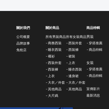
關於我們
關於商品
商品特輯
男裝
所有男裝商品
所有女裝商品
公司概要
商務西裝
西裝外套
穿搭推薦
品牌故事
睡衣西裝
西裝褲
商品特輯
免稅店
襯衫
裙裝
女裝
西裝外套
上衣
穿搭推薦
西裝褲
睡衣西裝
商品特輯
上衣
連身裙
大衣／外套
大衣／外套
宣傳影片
其他商品
其他商品
最新消息
大尺碼