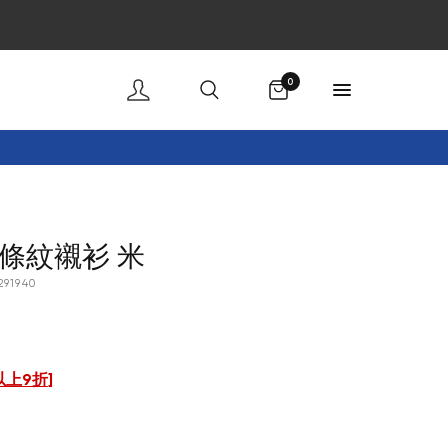
購物車
0
條紋襯衫 米
291940
以上9折
]