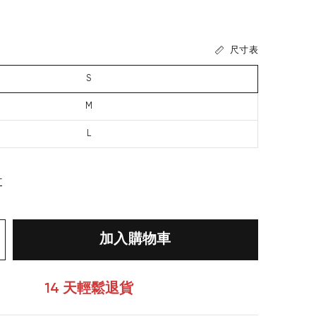
尺寸表
S
M
L
寸
加入購物車
14 天輕鬆退貨