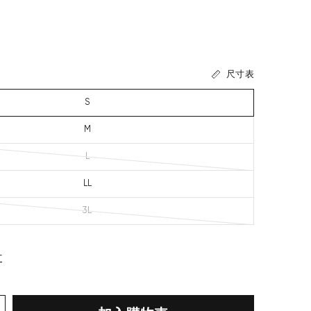
尺寸表
S
M
L
LL
3L
寸