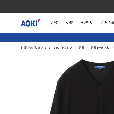
男裝
女裝
免稅店
品牌故
日系 西裝品牌 AOKI GLOBAL官網商店
<
男裝
<
男裝 針織上衣
<