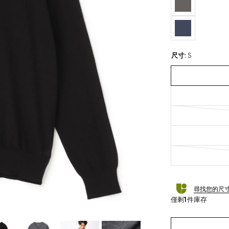
尺寸
:
S
尋找您的尺
僅剩
1
件庫存