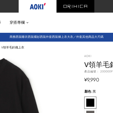
事
穿搭專欄
商務西裝
睡衣西裝
襯衫
西裝外套
西裝褲
上衣
大衣／外套
其他商品
大尺碼
V領羊毛針織上衣
AOKI
V領羊毛
產品編號：
2000009
¥9,990
顏色
:
黑