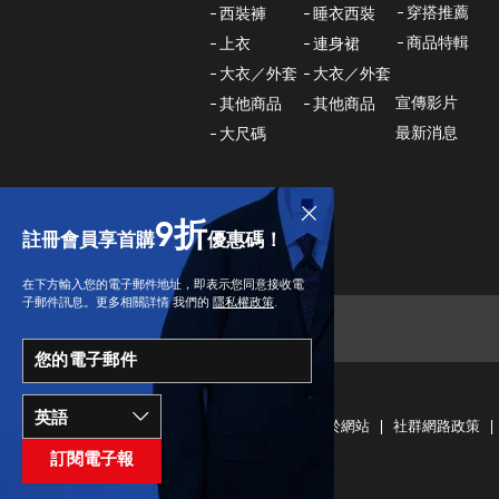
穿搭推薦
西裝褲
睡衣西裝
商品特輯
上衣
連身裙
大衣／外套
大衣／外套
宣傳影片
其他商品
其他商品
最新消息
大尺碼
9折
註冊會員享首購
優惠碼！
在下方輸入您的電子郵件地址，即表示您同意接收電
子郵件訊息。更多相關詳情 我們的
隱私權政策
.
您的電子郵件
條款與細則
關於網站
社群網路政策
訂閱電子報