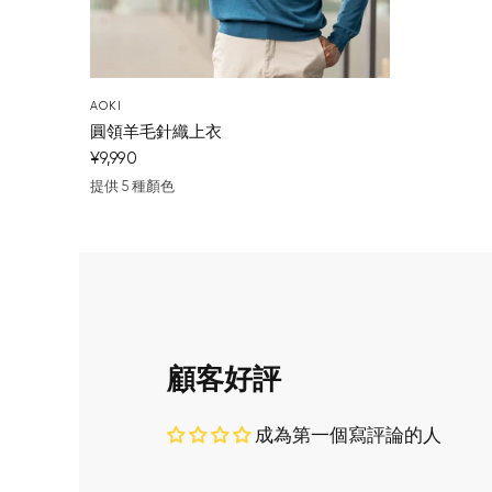
AOKI
圓領羊毛針織上衣
¥9,990
提供 5 種顏色
藍
深藍
酒紅
濃灰
淺灰色
顧客好評
成為第一個寫評論的人