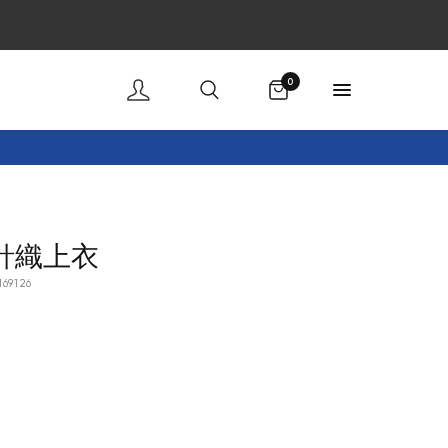
購物車
0
針織上衣
169126