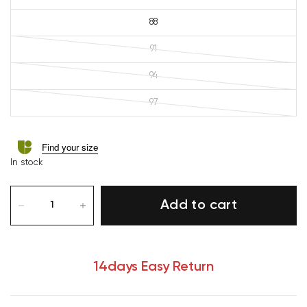
88
91
94
97
Find your size
In stock
Add to cart
14days Easy Return