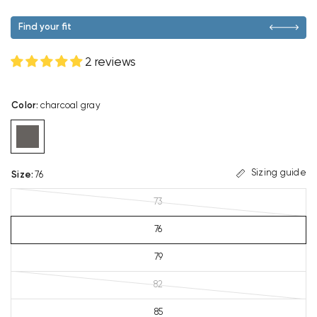
Find your fit
2 reviews
Color
:
charcoal gray
Sizing guide
Size
:
76
73
76
79
82
85