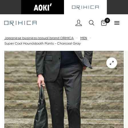
Cart
0
Japanese business casual brand ORIHICA
<
MEN
<
Super Cool Houndstooth Pants - Charcoal Gray