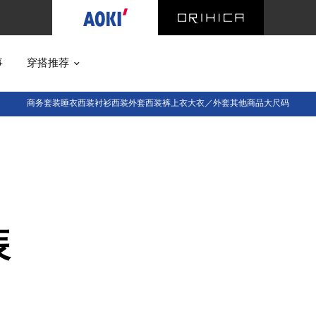
事
穿搭推荐
商务套装
睡衣西装
衬衫
西装外套
西装裤
上衣
大衣／外套
其他商品
大尺码
装