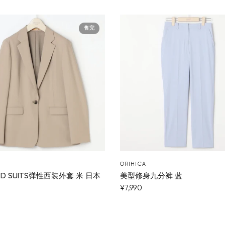
售完
ORIHICA
IRD SUITS弹性西装外套 米 日本
美型修身九分裤 蓝
¥7,990
0