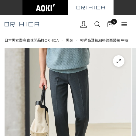
購物車
0
日本男女裝商務休閒品牌ORIHICA
<
男裝
<
輕彈高透氣細格紋西裝褲 中灰