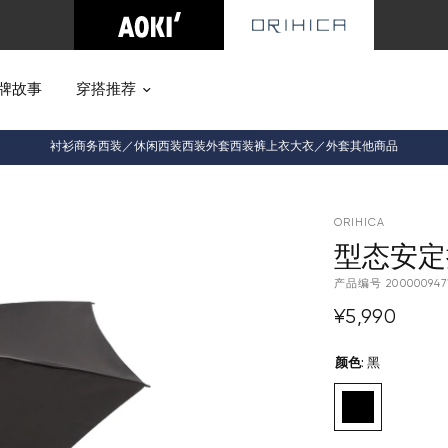
牌故事
穿搭推荐
衬衫
商务西装／休闲西装
西装外套
西装裤
上衣
大衣／外套
其他商品
ORIHICA
型态安定
产品编号
200000947
¥5,990
颜色
:
黑