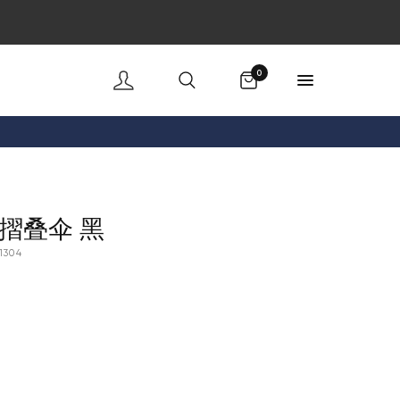
购物车
0
摺叠伞 黑
1304