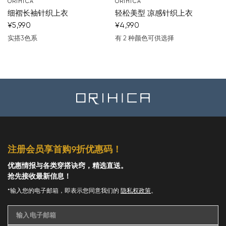
ORIHICA
ORIHICA
细褶长袖针织上衣
轻松美型 凉感针织上衣
¥5,990
¥4,990
实搭3色系
有 2 种颜色可供选择
蓝
棕色
米色
蓝
白色
注册会员享首购9折优惠码！
优惠情报与各类穿搭诀窍，精选直送。
抢先接收最新信息！
*输入您的电子邮箱，即表示您同意我们的
隐私权政策
。
输入电子邮箱