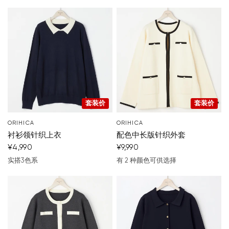
套装价
套装价
ORIHICA
ORIHICA
衬衫领针织上衣
配色中长版针织外套
¥4,990
¥9,990
实搭3色系
有 2 种颜色可供选择
深蓝色
米色
黑
白色
黑