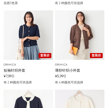
实搭3色系
有 2 种颜色可供选择
蓝
绿
米色
深蓝色
灰
套装价
套装价
ORIHICA
ORIHICA
短袖针织外套
薄纱针织小外套
¥7,990
¥5,990
有 2 种颜色可供选择
有 4 种颜色可供选择
深蓝色
白色
棕色
黑
灰
off-white