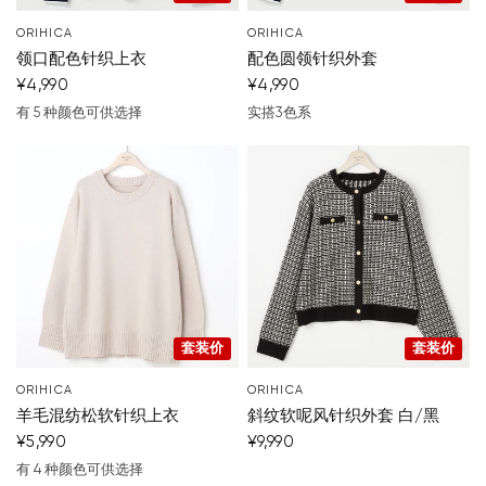
ORIHICA
ORIHICA
领口配色针织上衣
配色圆领针织外套
¥4,990
¥4,990
有 5 种颜色可供选择
实搭3色系
深蓝色
白色
黑
淡蓝色
黄的
深蓝色
白色
黑
您的购物车目前是空的。
开始购物
套装价
套装价
ORIHICA
ORIHICA
羊毛混纺松软针织上衣
斜纹软呢风针织外套 白/黑
¥5,990
¥9,990
有 4 种颜色可供选择
米色
黑
灰
粉红