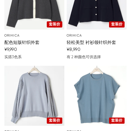
套装价
套装价
ORIHICA
ORIHICA
配色短版针织外套
轻松美型 衬衫领针织外套
¥9,990
¥8,990
实搭3色系
有 2 种颜色可供选择
灰
棕色
黑
深蓝色
灰
套装价
套装价