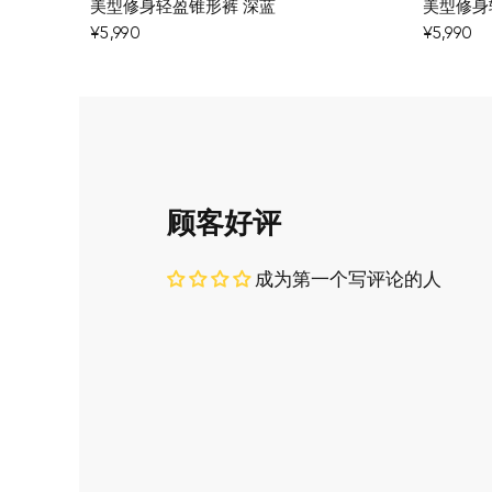
美型修身轻盈锥形裤 深蓝
美型修身
¥5,990
¥5,990
顾客好评
成为第一个写评论的人