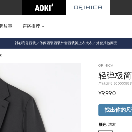
牌故事
穿搭推荐
衬衫
商务西装／休闲西装
西装外套
西装裤
上衣
大衣／外套
其他商品
灰
ORIHICA
轻弹极简
产品编号
200000882
¥9,990
找出你的尺
颜色
:
浓灰