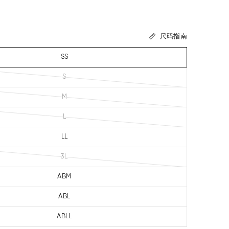
尺码指南
SS
S
M
L
LL
3L
ABM
ABL
ABLL