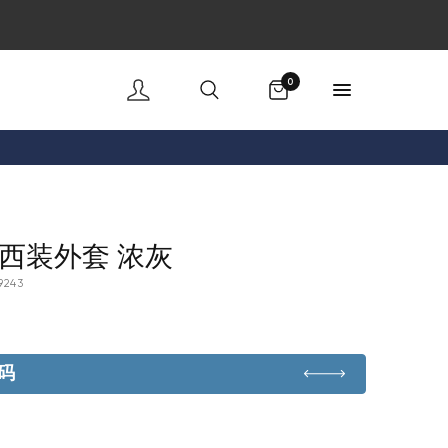
购物车
0
西装外套 浓灰
9243
码