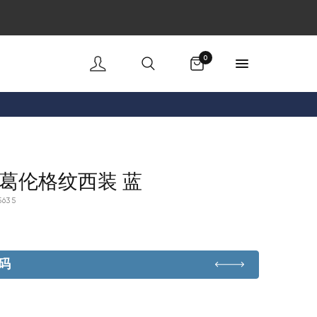
购物车
0
葛伦格纹西装 蓝
5635
码