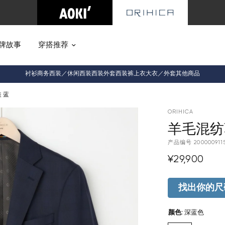
牌故事
穿搭推荐
衬衫
商务西装／休闲西装
西装外套
西装裤
上衣
大衣／外套
其他商品
 蓝
ORIHICA
羊毛混纺
产品编号
200000911
¥29,900
找出你的尺
颜色
:
深蓝色