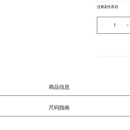
仅剩
2
件库存
商品信息
尺码指南