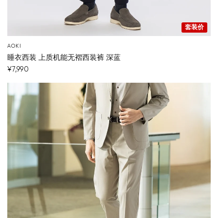
套装价
AOKI
睡衣西装 上质机能无褶西装裤 深蓝
¥7,990