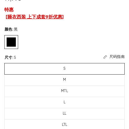
特惠
[
睡衣西装 上下成套9折优惠
]
颜色
:
黑
尺码指南
尺寸
:
S
S
M
MTL
L
LL
LTL