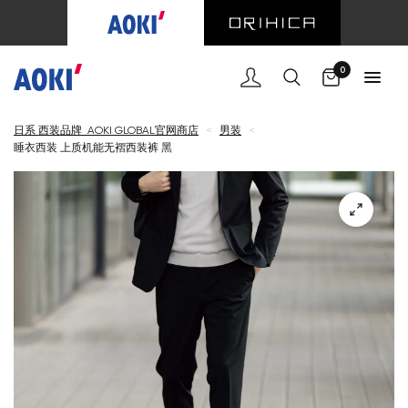
购物车
0
日系 西装品牌 AOKI GLOBAL官网商店
<
男装
<
睡衣西装 上质机能无褶西装裤 黑