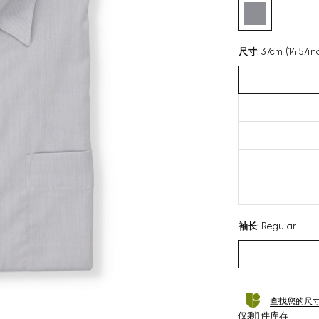
尺寸
:
37cm (14.57in
袖长
:
Regular
查找您的尺
仅剩
1
件库存