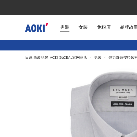
男装
女装
免税店
品牌故
日系 西装品牌 AOKI GLOBAL官网商店
<
男装
<
弹力舒适按扣领衬