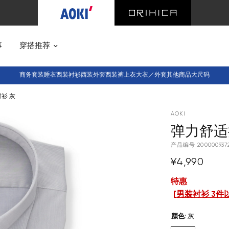
事
穿搭推荐
商务套装
睡衣西装
衬衫
西装外套
西装裤
上衣
大衣／外套
其他商品
大尺码
衫 灰
AOKI
弹力舒适
产品编号
200000937
¥4,990
特惠
[
男装衬衫 3件
颜色
:
灰