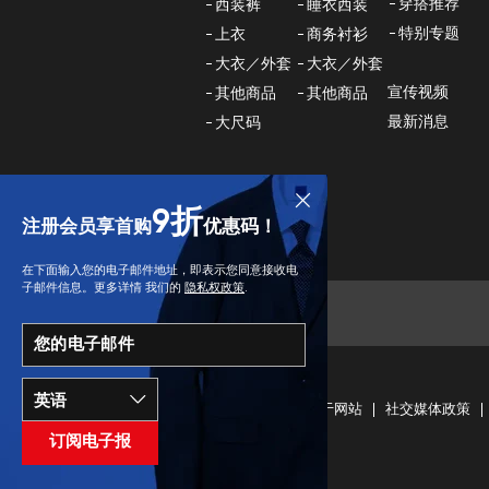
穿搭推荐
西装裤
睡衣西装
特别专题
上衣
商务衬衫
大衣／外套
大衣／外套
宣传视频
其他商品
其他商品
最新消息
大尺码
9折
注册会员享首购
优惠码！
在下面输入您的电子邮件地址，即表示您同意接收电
子邮件信息。更多详情 我们的
隐私权政策
.
您的电子邮件
条款及细则
关于网站
社交媒体政策
订阅电子报