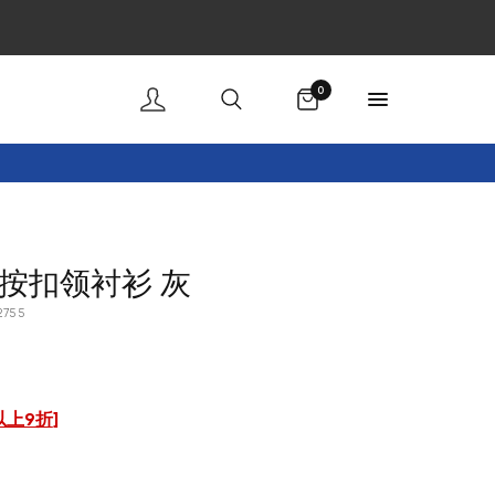
购物车
0
按扣领衬衫 灰
2755
以上9折
]