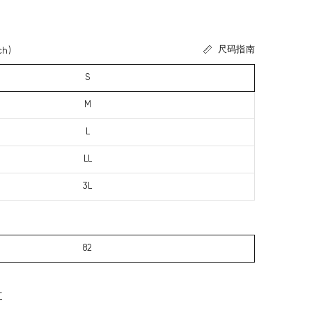
尺码指南
ch)
S
M
L
LL
3L
82
寸