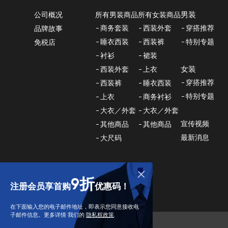
男装
所有男装商品
所有女装商品
公司概况
商务套装
西装外套
穿搭推荐
品牌故事
睡衣西装
西装裤
特别专题
免税店
衬衫
裙装
女装
西装外套
上衣
穿搭推荐
西装裤
睡衣西装
特别专题
上衣
商务衬衫
大衣／外套
大衣／外套
宣传视频
其他商品
其他商品
最新消息
大尺码
9折
注册会员享首购
优惠码！
在下面输入您的电子邮件地址，即表示您同意接收电
子邮件信息。更多详情 我们的
隐私权政策
.