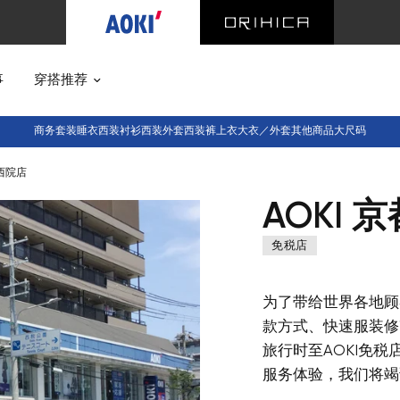
事
穿搭推荐
商务套装
睡衣西装
衬衫
西装外套
西装裤
上衣
大衣／外套
其他商品
大尺码
条西院店
AOKI
免税店
为了带给世界各地顾
款方式、快速服装修
旅行时至AOKI免
服务体验，我们将竭