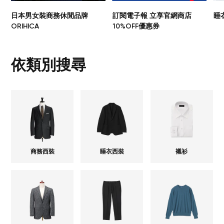
日本男女裝商務休閒品牌
訂閱電子報 立享官網商店
睡
ORIHICA
10%OFF優惠券
依類別搜尋
商務西裝
睡衣西裝
襯衫