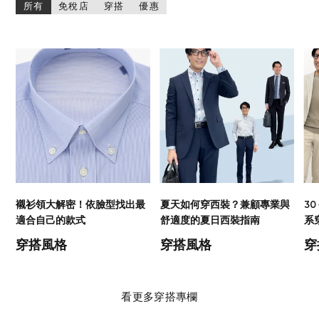
所有
免稅店
穿搭
優惠
襯衫領大解密！依臉型找出最
夏天如何穿西裝？兼顧專業與
3
適合自己的款式
舒適度的夏日西裝指南
系
穿搭風格
穿搭風格
穿
看更多穿搭專欄