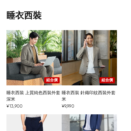
睡衣西裝
組合價
組合價
您的購物車目前是空的。
睡衣西裝 上質純色西裝外套
睡衣西裝 針織印紋西裝外套
深米
米
¥13,900
¥9,990
開始購物