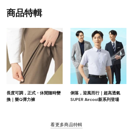
商品特輯
長度可調，正式・休閒隨時變
俐落，迎風而行｜超高透氣
換｜樂Q彈力褲
SUPER Aircool新系列登場
看更多商品特輯