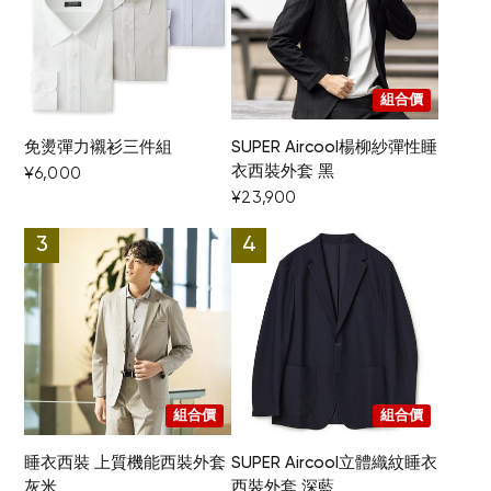
組合價
免燙彈力襯衫三件組
SUPER Aircool楊柳紗彈性睡
衣西裝外套 黑
¥6,000
¥23,900
組合價
組合價
睡衣西裝 上質機能西裝外套
SUPER Aircool立體織紋睡衣
灰米
西裝外套 深藍