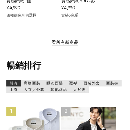
質感針織T恤
質感針織POLO衫
¥4,990
¥4,990
四種顏色可供選擇
實搭3色系
黑
淺灰色
卡其色
駝色
棕色
黑
灰色
看所有新商品
暢銷排行
所有
商務西裝
睡衣西裝
襯衫
西裝外套
西裝褲
上衣
大衣／外套
其他商品
大尺碼